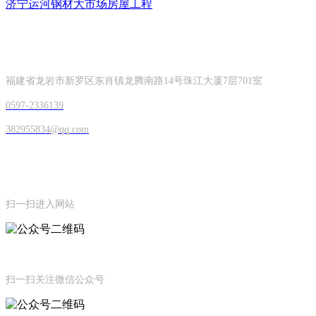
济宁运河钢材大市场房屋工程
CONTACT INFORMATION
联系方式
福建省龙岩市新罗区东肖镇龙腾南路14号珠江大厦7层701室
0597-2336139
382955834@qq.com
WEBSITE QR CODE
网站二维码
扫一扫进入网站
微信公众号
扫一扫关注微信公众号