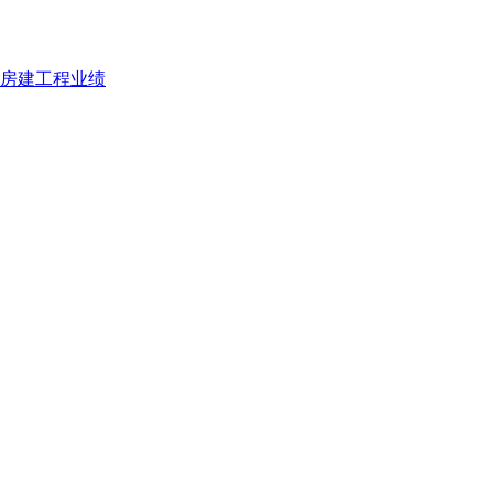
房建工程业绩