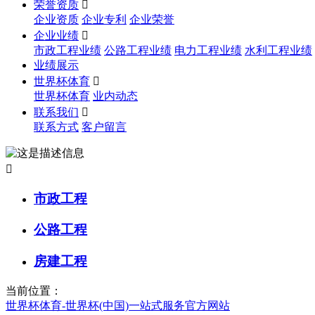
荣誉资质

企业资质
企业专利
企业荣誉
企业业绩

市政工程业绩
公路工程业绩
电力工程业绩
水利工程业绩
业绩展示
世界杯体育

世界杯体育
业内动态
联系我们

联系方式
客户留言

市政工程
公路工程
房建工程
当前位置：
世界杯体育-世界杯(中国)一站式服务官方网站