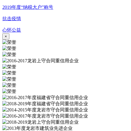
2019年度“纳税大户”称号
抗击疫情
心怀公益
×