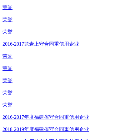
荣誉
荣誉
荣誉
2016-2017龙岩上守合同重信用企业
荣誉
荣誉
荣誉
荣誉
荣誉
2016-2017年度福建省守合同重信用企业
2018-2019年度福建省守合同重信用企业