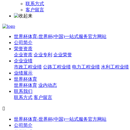
联系方式
客户留言
世界杯体育-世界杯(中国)一站式服务官方网站
公司简介
荣誉资质
企业资质
企业专利
企业荣誉
企业业绩
市政工程业绩
公路工程业绩
电力工程业绩
水利工程业绩
业绩展示
世界杯体育
世界杯体育
业内动态
联系我们
联系方式
客户留言

世界杯体育-世界杯(中国)一站式服务官方网站
公司简介