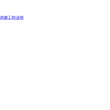
房建工程业绩