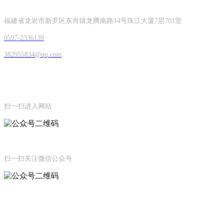
联系方式
福建省龙岩市新罗区东肖镇龙腾南路14号珠江大厦7层701室
0597-2336139
382955834@qq.com
WEBSITE QR CODE
网站二维码
扫一扫进入网站
微信公众号
扫一扫关注微信公众号
ONLINE MESSAGE
联系方式