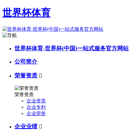
世界杯体育
世界杯体育-世界杯(中国)一站式服务官方网站
公司简介
荣誉资质

荣誉资质
企业资质
企业专利
企业荣誉
企业业绩
