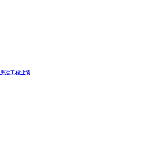
房建工程业绩