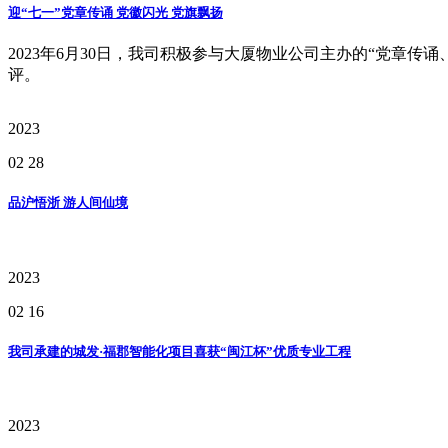
迎“七一”党章传诵 党徽闪光 党旗飘扬
2023年6月30日，我司积极参与大厦物业公司主办的“党章
评。
2023
02
28
品沪悟浙 游人间仙境
2023
02
16
我司承建的城发·福郡智能化项目喜获“闽江杯”优质专业工程
2023