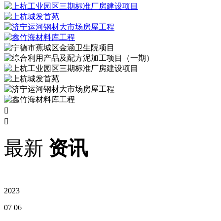


最新
资讯
2023
07
06