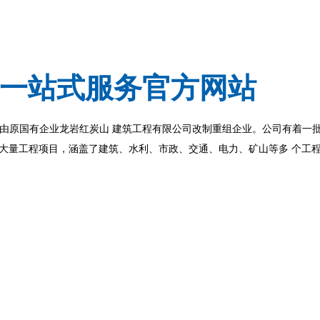
)一站式服务官方网站
006年由原国有企业龙岩红炭山 建筑工程有限公司改制重组企业。公司有
量工程项目，涵盖了建筑、水利、市政、交通、电力、矿山等多 个工程领域