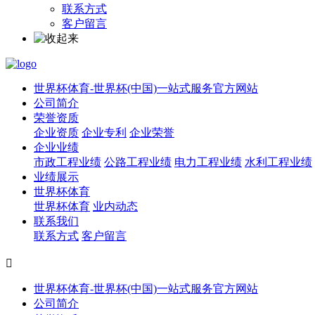
联系方式
客户留言
世界杯体育-世界杯(中国)一站式服务官方网站
公司简介
荣誉资质
企业资质
企业专利
企业荣誉
企业业绩
市政工程业绩
公路工程业绩
电力工程业绩
水利工程业绩
业绩展示
世界杯体育
世界杯体育
业内动态
联系我们
联系方式
客户留言

世界杯体育-世界杯(中国)一站式服务官方网站
公司简介