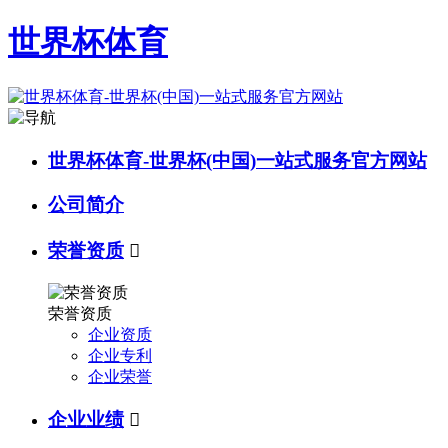
世界杯体育
世界杯体育-世界杯(中国)一站式服务官方网站
公司简介
荣誉资质

荣誉资质
企业资质
企业专利
企业荣誉
企业业绩
