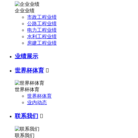
企业业绩
市政工程业绩
公路工程业绩
电力工程业绩
水利工程业绩
房建工程业绩
业绩展示
世界杯体育

世界杯体育
世界杯体育
业内动态
联系我们

联系我们