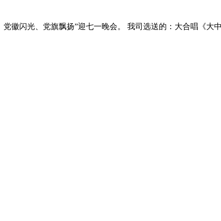
传诵、党徽闪光、党旗飘扬”迎七一晚会。 我司选送的：大合唱《