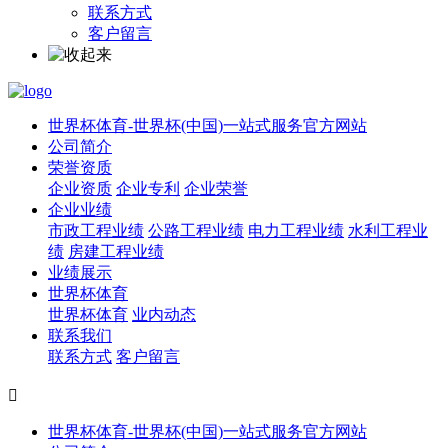
联系方式
客户留言
世界杯体育-世界杯(中国)一站式服务官方网站
公司简介
荣誉资质
企业资质
企业专利
企业荣誉
企业业绩
市政工程业绩
公路工程业绩
电力工程业绩
水利工程业
绩
房建工程业绩
业绩展示
世界杯体育
世界杯体育
业内动态
联系我们
联系方式
客户留言

世界杯体育-世界杯(中国)一站式服务官方网站