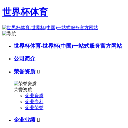
世界杯体育
世界杯体育-世界杯(中国)一站式服务官方网站
公司简介
荣誉资质

荣誉资质
企业资质
企业专利
企业荣誉
企业业绩
