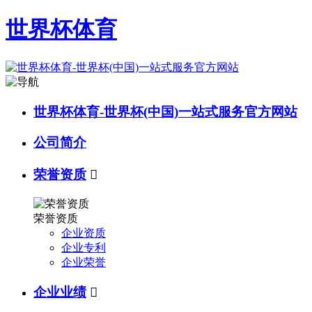
世界杯体育
世界杯体育-世界杯(中国)一站式服务官方网站
公司简介
荣誉资质

荣誉资质
企业资质
企业专利
企业荣誉
企业业绩
