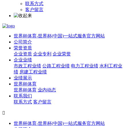
联系方式
客户留言
世界杯体育-世界杯(中国)一站式服务官方网站
公司简介
荣誉资质
企业资质
企业专利
企业荣誉
企业业绩
市政工程业绩
公路工程业绩
电力工程业绩
水利工程业
绩
房建工程业绩
业绩展示
世界杯体育
世界杯体育
业内动态
联系我们
联系方式
客户留言

世界杯体育-世界杯(中国)一站式服务官方网站