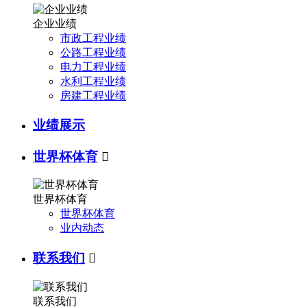
企业业绩
市政工程业绩
公路工程业绩
电力工程业绩
水利工程业绩
房建工程业绩
业绩展示
世界杯体育

世界杯体育
世界杯体育
业内动态
联系我们

联系我们