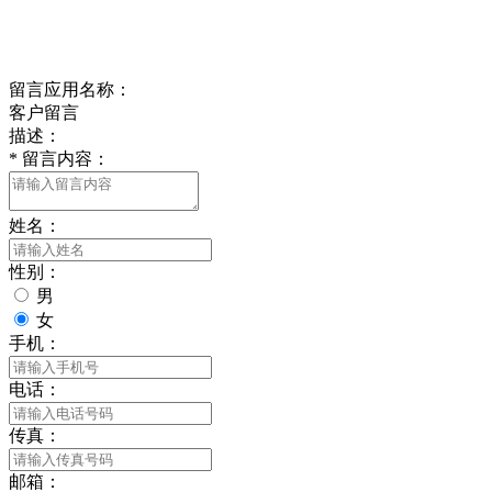
ONLINE MESSAGE
联系方式
留言应用名称：
客户留言
描述：
*
留言内容：
姓名：
性别：
男
女
手机：
电话：
传真：
邮箱：