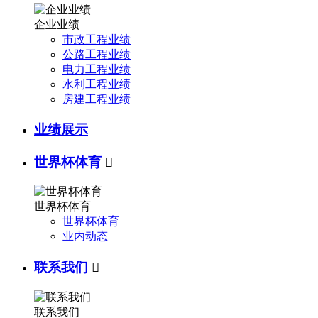
企业业绩
市政工程业绩
公路工程业绩
电力工程业绩
水利工程业绩
房建工程业绩
业绩展示
世界杯体育

世界杯体育
世界杯体育
业内动态
联系我们

联系我们